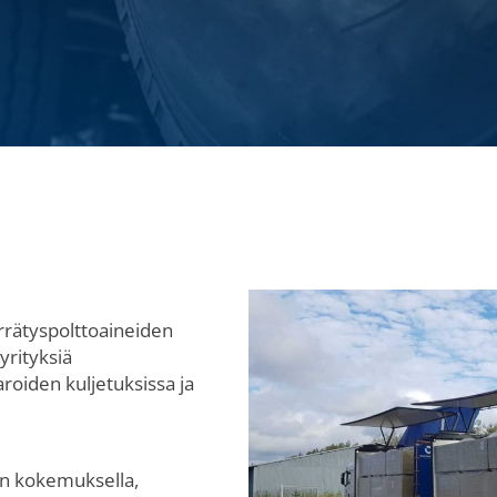
rrätyspolttoaineiden
yrityksiä
roiden kuljetuksissa ja
n kokemuksella,