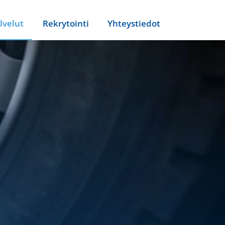
lvelut
Rekrytointi
Yhteystiedot